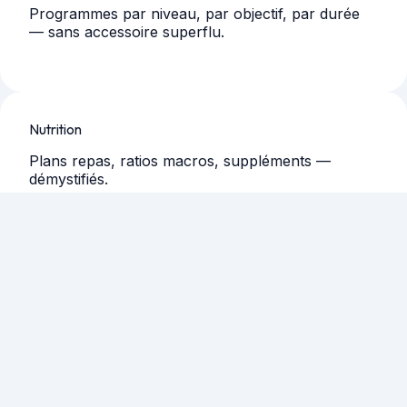
Programmes par niveau, par objectif, par durée
— sans accessoire superflu.
Nutrition
Plans repas, ratios macros, suppléments —
démystifiés.
Récupération
Sommeil, mobilité, gestion des blessures — l’angle
qu’on néglige.