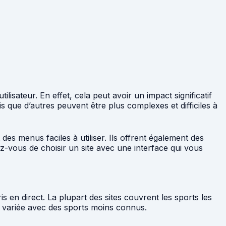
lisateur. En effet, cela peut avoir un impact significatif
dis que d’autres peuvent être plus complexes et difficiles à
 des menus faciles à utiliser. Ils offrent également des
z-vous de choisir un site avec une interface qui vous
 en direct. La plupart des sites couvrent les sports les
lus variée avec des sports moins connus.