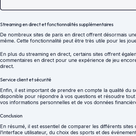
Streaming en direct et fonctionnalités supplémentaires
De nombreux sites de paris en direct offrent désormais une
même. Cette fonctionnalité peut être très utile pour les jou
En plus du streaming en direct, certains sites offrent égale
commentaires en direct pour une expérience de jeu encore p
direct.
Service client et sécurité
Enfin, il est important de prendre en compte la qualité du se
disponible pour répondre à vos questions et résoudre tout p
vos informations personnelles et de vos données financièr
Conclusion
En résumé, il est essentiel de comparer les différents site
l’interface utilisateur, du choix des sports et des événemen