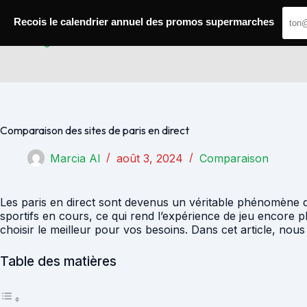
Passer
au
Recois le calendrier annuel des promos supermarches
contenu
Paris Gagnants
Comparaison des sites de paris en direct
Marcia Al
août 3, 2024
Comparaison
Les paris en direct sont devenus un véritable phénomène da
sportifs en cours, ce qui rend l’expérience de jeu encore plus
choisir le meilleur pour vos besoins. Dans cet article, nous 
Table des matières