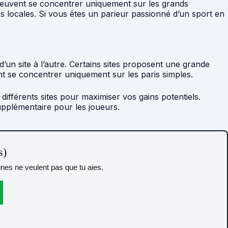
 peuvent se concentrer uniquement sur les grands
 locales. Si vous êtes un parieur passionné d’un sport en
’un site à l’autre. Certains sites proposent une grande
vent se concentrer uniquement sur les paris simples.
différents sites pour maximiser vos gains potentiels.
upplémentaire pour les joueurs.
s)
gnes ne veulent pas que tu aies.