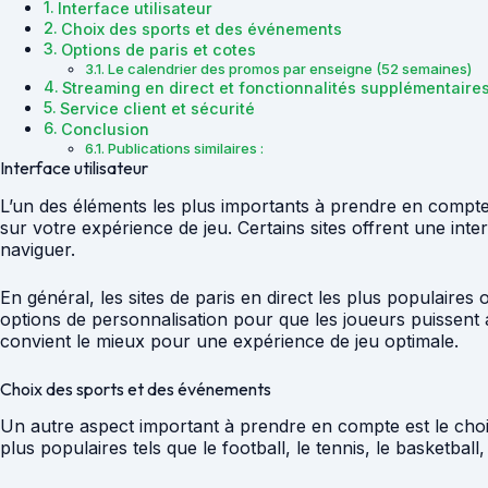
Interface utilisateur
Choix des sports et des événements
Options de paris et cotes
Le calendrier des promos par enseigne (52 semaines)
Streaming en direct et fonctionnalités supplémentaire
Service client et sécurité
Conclusion
Publications similaires :
Interface utilisateur
L’un des éléments les plus importants à prendre en compte lor
sur votre expérience de jeu. Certains sites offrent une interf
naviguer.
En général, les sites de paris en direct les plus populaires
options de personnalisation pour que les joueurs puissent a
convient le mieux pour une expérience de jeu optimale.
Choix des sports et des événements
Un autre aspect important à prendre en compte est le choix
plus populaires tels que le football, le tennis, le basketba