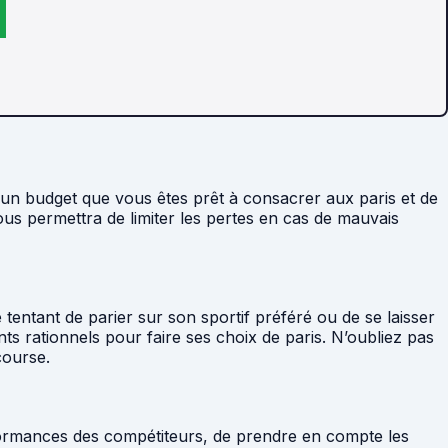
nir un budget que vous êtes prêt à consacrer aux paris et de
ous permettra de limiter les pertes en cas de mauvais
re tentant de parier sur son sportif préféré ou de se laisser
ts rationnels pour faire ses choix de paris. N’oubliez pas
course.
performances des compétiteurs, de prendre en compte les