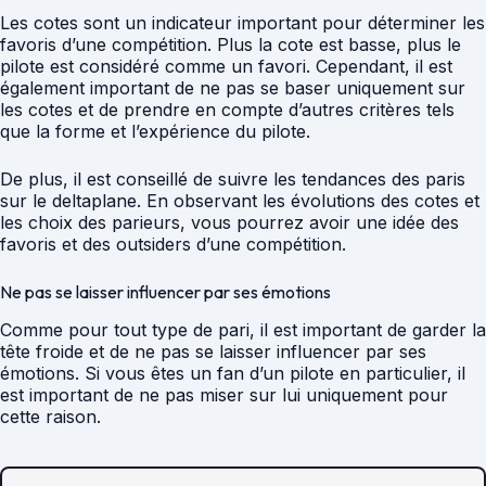
Les cotes sont un indicateur important pour déterminer les
favoris d’une compétition. Plus la cote est basse, plus le
pilote est considéré comme un favori. Cependant, il est
également important de ne pas se baser uniquement sur
les cotes et de prendre en compte d’autres critères tels
que la forme et l’expérience du pilote.
De plus, il est conseillé de suivre les tendances des paris
sur le deltaplane. En observant les évolutions des cotes et
les choix des parieurs, vous pourrez avoir une idée des
favoris et des outsiders d’une compétition.
Ne pas se laisser influencer par ses émotions
Comme pour tout type de pari, il est important de garder la
tête froide et de ne pas se laisser influencer par ses
émotions. Si vous êtes un fan d’un pilote en particulier, il
est important de ne pas miser sur lui uniquement pour
cette raison.