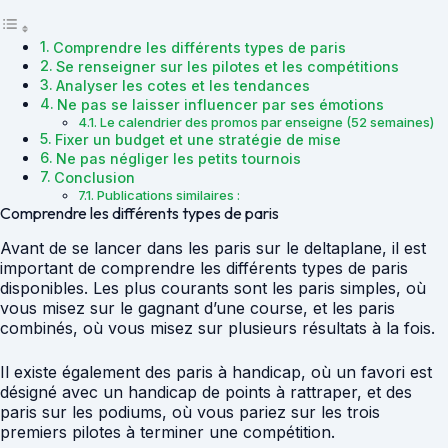
Comprendre les différents types de paris
Se renseigner sur les pilotes et les compétitions
Analyser les cotes et les tendances
Ne pas se laisser influencer par ses émotions
Le calendrier des promos par enseigne (52 semaines)
Fixer un budget et une stratégie de mise
Ne pas négliger les petits tournois
Conclusion
Publications similaires :
Comprendre les différents types de paris
Avant de se lancer dans les paris sur le deltaplane, il est
important de comprendre les différents types de paris
disponibles. Les plus courants sont les paris simples, où
vous misez sur le gagnant d’une course, et les paris
combinés, où vous misez sur plusieurs résultats à la fois.
Il existe également des paris à handicap, où un favori est
désigné avec un handicap de points à rattraper, et des
paris sur les podiums, où vous pariez sur les trois
premiers pilotes à terminer une compétition.