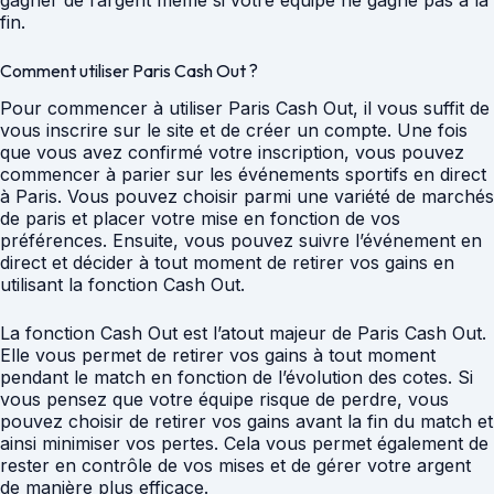
fin.
Comment utiliser Paris Cash Out ?
Pour commencer à utiliser Paris Cash Out, il vous suffit de
vous inscrire sur le site et de créer un compte. Une fois
que vous avez confirmé votre inscription, vous pouvez
commencer à parier sur les événements sportifs en direct
à Paris. Vous pouvez choisir parmi une variété de marchés
de paris et placer votre mise en fonction de vos
préférences. Ensuite, vous pouvez suivre l’événement en
direct et décider à tout moment de retirer vos gains en
utilisant la fonction Cash Out.
La fonction Cash Out est l’atout majeur de Paris Cash Out.
Elle vous permet de retirer vos gains à tout moment
pendant le match en fonction de l’évolution des cotes. Si
vous pensez que votre équipe risque de perdre, vous
pouvez choisir de retirer vos gains avant la fin du match et
ainsi minimiser vos pertes. Cela vous permet également de
rester en contrôle de vos mises et de gérer votre argent
de manière plus efficace.