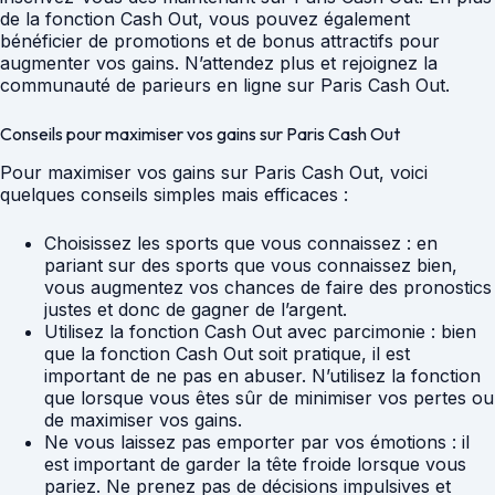
de la fonction Cash Out, vous pouvez également
bénéficier de promotions et de bonus attractifs pour
augmenter vos gains. N’attendez plus et rejoignez la
communauté de parieurs en ligne sur Paris Cash Out.
Conseils pour maximiser vos gains sur Paris Cash Out
Pour maximiser vos gains sur Paris Cash Out, voici
quelques conseils simples mais efficaces :
Choisissez les sports que vous connaissez : en
pariant sur des sports que vous connaissez bien,
vous augmentez vos chances de faire des pronostics
justes et donc de gagner de l’argent.
Utilisez la fonction Cash Out avec parcimonie : bien
que la fonction Cash Out soit pratique, il est
important de ne pas en abuser. N’utilisez la fonction
que lorsque vous êtes sûr de minimiser vos pertes ou
de maximiser vos gains.
Ne vous laissez pas emporter par vos émotions : il
est important de garder la tête froide lorsque vous
pariez. Ne prenez pas de décisions impulsives et