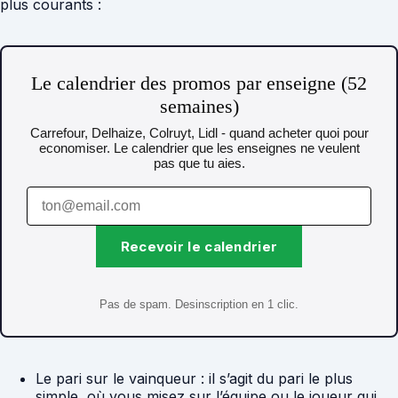
plus courants :
Le calendrier des promos par enseigne (52
semaines)
Carrefour, Delhaize, Colruyt, Lidl - quand acheter quoi pour
economiser. Le calendrier que les enseignes ne veulent
pas que tu aies.
Recevoir le calendrier
Pas de spam. Desinscription en 1 clic.
Le pari sur le vainqueur : il s’agit du pari le plus
simple, où vous misez sur l’équipe ou le joueur qui