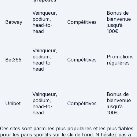
Vainqueur,
Bonus de
podium,
bienvenue
Betway
Compétitives
head-to-
jusqu’à
head
100€
Vainqueur,
podium,
Promotions
Bet365
Compétitives
head-to-
régulières
head
Vainqueur,
Bonus de
podium,
bienvenue
Unibet
Compétitives
head-to-
jusqu’à
head
100€
Ces sites sont parmi les plus populaires et les plus fiables
pour les paris sportifs sur le ski de fond. N’hésitez pas à