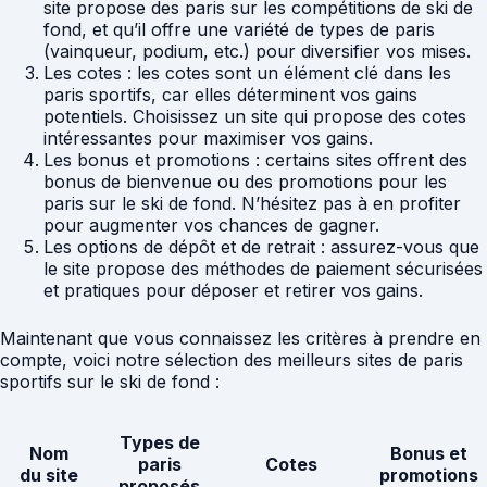
site propose des paris sur les compétitions de ski de
fond, et qu’il offre une variété de types de paris
(vainqueur, podium, etc.) pour diversifier vos mises.
Les cotes : les cotes sont un élément clé dans les
paris sportifs, car elles déterminent vos gains
potentiels. Choisissez un site qui propose des cotes
intéressantes pour maximiser vos gains.
Les bonus et promotions : certains sites offrent des
bonus de bienvenue ou des promotions pour les
paris sur le ski de fond. N’hésitez pas à en profiter
pour augmenter vos chances de gagner.
Les options de dépôt et de retrait : assurez-vous que
le site propose des méthodes de paiement sécurisées
et pratiques pour déposer et retirer vos gains.
Maintenant que vous connaissez les critères à prendre en
compte, voici notre sélection des meilleurs sites de paris
sportifs sur le ski de fond :
Types de
Nom
Bonus et
paris
Cotes
du site
promotions
proposés