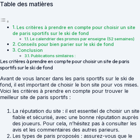
Table des matières
Les critères à prendre en compte pour choisir un site
de paris sportifs sur le ski de fond
Le calendrier des promos par enseigne (52 semaines)
Conseils pour bien parier sur le ski de fond
Conclusion
Publications similaires :
Les critères à prendre en compte pour choisir un site de paris
sportifs sur le ski de fond
Avant de vous lancer dans les paris sportifs sur le ski de
fond, il est important de choisir le bon site pour vos mises.
Voici les critères à prendre en compte pour trouver le
meilleur site de paris sportifs :
La réputation du site : il est essentiel de choisir un site
fiable et sécurisé, avec une bonne réputation auprès
des joueurs. Pour cela, n’hésitez pas à consulter les
avis et les commentaires des autres parieurs.
Les types de paris proposés : assurez-vous que le