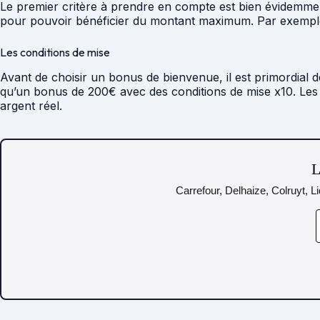
Le premier critère à prendre en compte est bien évidemment l
pour pouvoir bénéficier du montant maximum. Par exemp
Les conditions de mise
Avant de choisir un bonus de bienvenue, il est primordial 
qu’un bonus de 200€ avec des conditions de mise x10. Les 
argent réel.
L
Carrefour, Delhaize, Colruyt, L