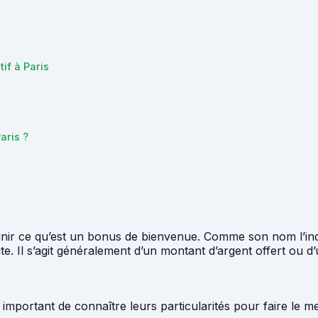
if à Paris
aris ?
 définir ce qu’est un bonus de bienvenue. Comme son nom l’
e. Il s’agit généralement d’un montant d’argent offert ou
 important de connaître leurs particularités pour faire le me