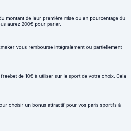
 du montant de leur première mise ou en pourcentage du
vous aurez 200€ pour parier.
ookmaker vous rembourse intégralement ou partiellement
eebet de 10€ à utiliser sur le sport de votre choix. Cela
r choisir un bonus attractif pour vos paris sportifs à