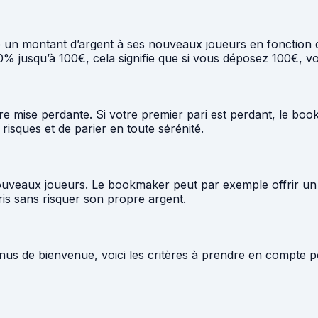
re un montant d’argent à ses nouveaux joueurs en fonction
00% jusqu’à 100€, cela signifie que si vous déposez 100€, 
re mise perdante. Si votre premier pari est perdant, le b
risques et de parier en toute sérénité.
ouveaux joueurs. Le bookmaker peut par exemple offrir un fr
aris sans risquer son propre argent.
us de bienvenue, voici les critères à prendre en compte pou