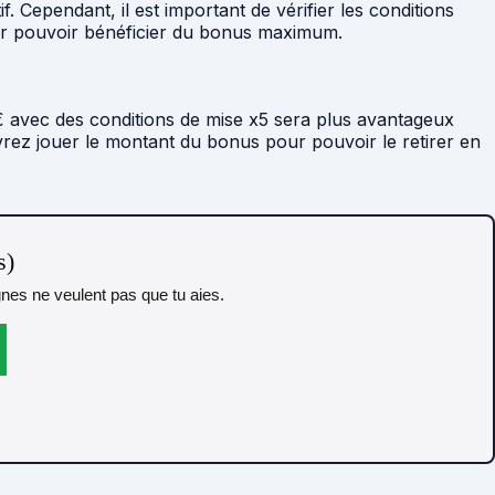
. Cependant, il est important de vérifier les conditions
r pouvoir bénéficier du bonus maximum.
00€ avec des conditions de mise x5 sera plus avantageux
rez jouer le montant du bonus pour pouvoir le retirer en
s)
gnes ne veulent pas que tu aies.