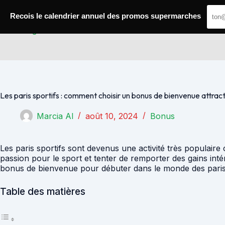
Passer
au
Recois le calendrier annuel des promos supermarches
contenu
Paris Gagnants
Les paris sportifs : comment choisir un bonus de bienvenue attracti
Marcia Al
août 10, 2024
Bonus
Les paris sportifs sont devenus une activité très populaire
passion pour le sport et tenter de remporter des gains intér
bonus de bienvenue pour débuter dans le monde des paris s
Table des matières