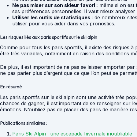
Ne pas miser sur son skieur favori :
même si on est fa
ses préférences personnelles. Il vaut mieux analyser
Utiliser les outils de statistiques :
de nombreux sites d
utiliser pour vous aider dans vos pronostics.
Les risques liés aux paris sportifs sur le ski alpin
Comme pour tous les paris sportifs, il existe des risques à
être très variables, notamment en raison des conditions mé
De plus, il est important de ne pas se laisser emporter par
ne pas parier plus d’argent que ce que l’on peut se permet
En résumé
Les paris sportifs sur le ski alpin sont une activité très p
chances de gagner, il est important de se renseigner sur les
émotions. N’oubliez pas de placer des paris de manière r
Publications similaires :
Paris Ski Alpin : une escapade hivernale inoubliable