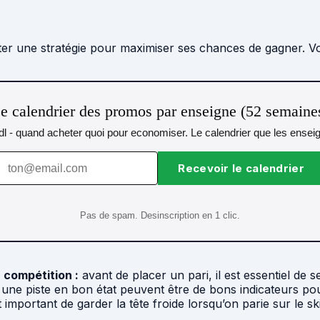
pter une stratégie pour maximiser ses chances de gagner. Vo
e calendrier des promos par enseigne (52 semaine
idl - quand acheter quoi pour economiser. Le calendrier que les ensei
Recevoir le calendrier
Pas de spam. Desinscription en 1 clic.
a compétition :
avant de placer un pari, il est essentiel de
t une piste en bon état peuvent être de bons indicateurs pou
t important de garder la tête froide lorsqu’on parie sur le s