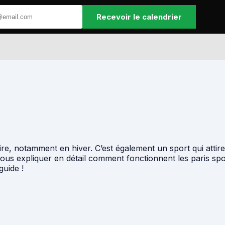
Recevoir le calendrier
aire, notamment en hiver. C’est également un sport qui atti
vous expliquer en détail comment fonctionnent les paris sporti
uide !