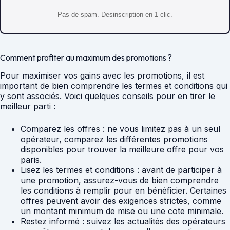
Pas de spam. Desinscription en 1 clic.
Comment profiter au maximum des promotions ?
Pour maximiser vos gains avec les promotions, il est
important de bien comprendre les termes et conditions qui
y sont associés. Voici quelques conseils pour en tirer le
meilleur parti :
Comparez les offres : ne vous limitez pas à un seul
opérateur, comparez les différentes promotions
disponibles pour trouver la meilleure offre pour vos
paris.
Lisez les termes et conditions : avant de participer à
une promotion, assurez-vous de bien comprendre
les conditions à remplir pour en bénéficier. Certaines
offres peuvent avoir des exigences strictes, comme
un montant minimum de mise ou une cote minimale.
Restez informé : suivez les actualités des opérateurs