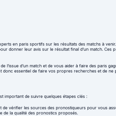
perts en paris sportifs sur les résultats des matchs à venir
 pour donner leur avis sur le résultat final d’un match. Ces
e l’issue d’un match et de vous aider à faire des paris gagn
 est donc essentiel de faire vos propres recherches et de n
 est important de suivre quelques étapes clés :
tant de vérifier les sources des pronostiqueurs pour vous as
ée de la qualité des pronostics proposés.