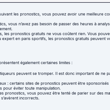
n suivant les pronostics, vous pouvez avoir une meilleure 
tics, vous n’avez pas besoin de passer des heures à analyse
cement.
es, les pronostics gratuits ne vous coûtent rien. Vous pouv
 expert en paris sportifs, les pronostics gratuits peuvent v
résentent également certaines limites :
ostiqueurs peuvent se tromper. Il est donc important de ne 
ux : certains sites de pronostics peuvent être sponsorisés 
s pour éviter toute manipulation.
 les pronostics, vous pouvez être tenté de parier sur des m
 s’avèrent incorrects.