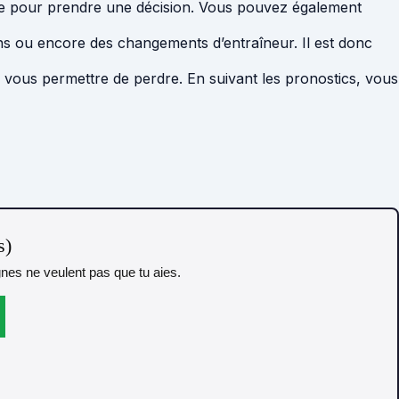
enne pour prendre une décision. Vous pouvez également
ns ou encore des changements d’entraîneur. Il est donc
 vous permettre de perdre. En suivant les pronostics, vous
s)
gnes ne veulent pas que tu aies.