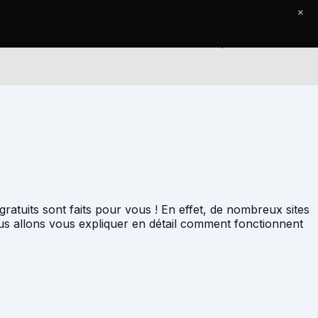
×
Accueil
Le Journal
Contact
ratuits sont faits pour vous ! En effet, de nombreux sites
ous allons vous expliquer en détail comment fonctionnent