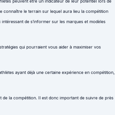
ètes peuvent être un indicateur de leur potentiel lors de
de connaître le terrain sur lequel aura lieu la compétition
nc intéressant de s’informer sur les marques et modèles
stratégies qui pourraient vous aider à maximiser vos
athlètes ayant déjà une certaine expérience en compétition,
 la compétition. Il est donc important de suivre de près