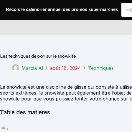
Passer
au
Recois le calendrier annuel des promos supermarches
contenu
Paris Gagnants
Les techniques de pari sur le snowkite
Marcia Al
août 18, 2024
Techniques
Le snowkite est une discipline de glisse qui consiste à util
sports extrêmes, le snowkite peut également être l’objet de
snowkite pour que vous puissiez tenter votre chance sur c
Table des matières