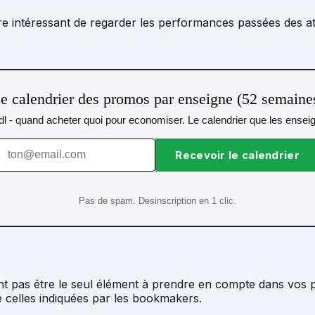
t être intéressant de regarder les performances passées des
e calendrier des promos par enseigne (52 semaine
idl - quand acheter quoi pour economiser. Le calendrier que les ensei
Recevoir le calendrier
Pas de spam. Desinscription en 1 clic.
nt pas être le seul élément à prendre en compte dans vos pa
 celles indiquées par les bookmakers.