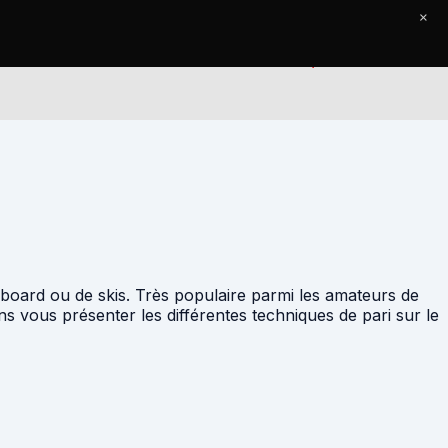
×
Accueil
Le Journal
Contact
nowboard ou de skis. Très populaire parmi les amateurs de
ns vous présenter les différentes techniques de pari sur le