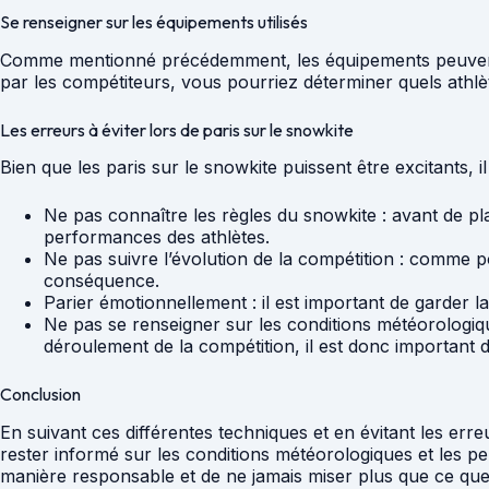
Se renseigner sur les équipements utilisés
Comme mentionné précédemment, les équipements peuvent jo
par les compétiteurs, vous pourriez déterminer quels athl
Les erreurs à éviter lors de paris sur le snowkite
Bien que les paris sur le snowkite puissent être excitants, i
Ne pas connaître les règles du snowkite : avant de pl
performances des athlètes.
Ne pas suivre l’évolution de la compétition : comme po
conséquence.
Parier émotionnellement : il est important de garder la
Ne pas se renseigner sur les conditions météorologi
déroulement de la compétition, il est donc important 
Conclusion
En suivant ces différentes techniques et en évitant les er
rester informé sur les conditions météorologiques et les p
manière responsable et de ne jamais miser plus que ce qu