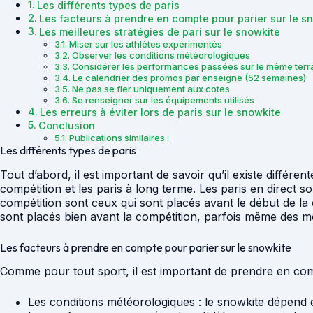
Les différents types de paris
Les facteurs à prendre en compte pour parier sur le s
Les meilleures stratégies de pari sur le snowkite
Miser sur les athlètes expérimentés
Observer les conditions météorologiques
Considérer les performances passées sur le même terr
Le calendrier des promos par enseigne (52 semaines)
Ne pas se fier uniquement aux cotes
Se renseigner sur les équipements utilisés
Les erreurs à éviter lors de paris sur le snowkite
Conclusion
Publications similaires :
Les différents types de paris
Tout d’abord, il est important de savoir qu’il existe différe
compétition et les paris à long terme. Les paris en direct s
compétition sont ceux qui sont placés avant le début de la 
sont placés bien avant la compétition, parfois même des moi
Les facteurs à prendre en compte pour parier sur le snowkite
Comme pour tout sport, il est important de prendre en comp
Les conditions météorologiques : le snowkite dépend é