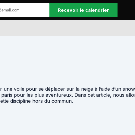
Recevoir le calendrier
iser une voile pour se déplacer sur la neige à l’aide d’un s
 paris pour les plus aventureux. Dans cet article, nous allo
ette discipline hors du commun.