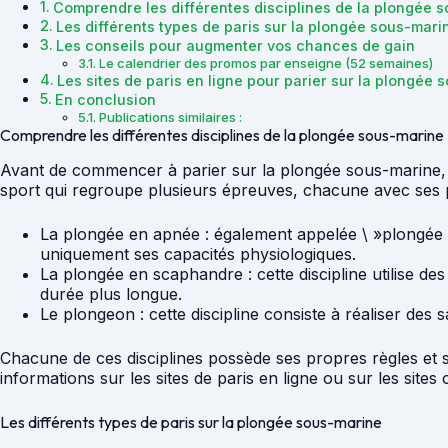
Comprendre les différentes disciplines de la plongée 
Les différents types de paris sur la plongée sous-mari
Les conseils pour augmenter vos chances de gain
Le calendrier des promos par enseigne (52 semaines)
Les sites de paris en ligne pour parier sur la plongée
En conclusion
Publications similaires :
Comprendre les différentes disciplines de la plongée sous-marine
Avant de commencer à parier sur la plongée sous-marine, il
sport qui regroupe plusieurs épreuves, chacune avec ses pro
La plongée en apnée : également appelée \ »plongée lib
uniquement ses capacités physiologiques.
La plongée en scaphandre : cette discipline utilise d
durée plus longue.
Le plongeon : cette discipline consiste à réaliser des
Chacune de ces disciplines possède ses propres règles et s
informations sur les sites de paris en ligne ou sur les sites
Les différents types de paris sur la plongée sous-marine