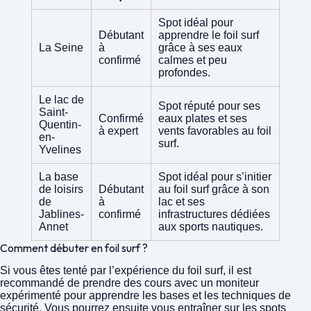
Spot idéal pour
Débutant
apprendre le foil surf
La Seine
à
grâce à ses eaux
confirmé
calmes et peu
profondes.
Le lac de
Spot réputé pour ses
Saint-
Confirmé
eaux plates et ses
Quentin-
à expert
vents favorables au foil
en-
surf.
Yvelines
La base
Spot idéal pour s’initier
de loisirs
Débutant
au foil surf grâce à son
de
à
lac et ses
Jablines-
confirmé
infrastructures dédiées
Annet
aux sports nautiques.
Comment débuter en foil surf ?
Si vous êtes tenté par l’expérience du foil surf, il est
recommandé de prendre des cours avec un moniteur
expérimenté pour apprendre les bases et les techniques de
sécurité. Vous pourrez ensuite vous entraîner sur les spots