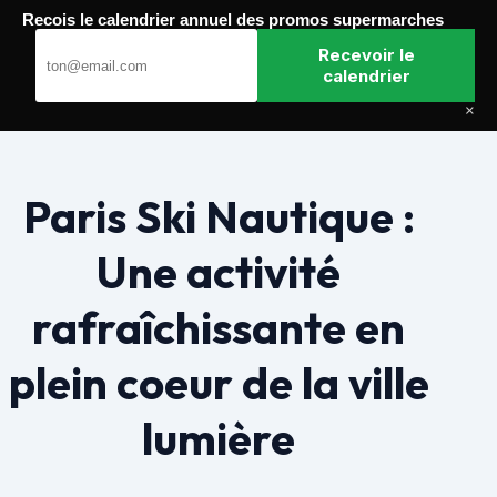
Passer
Recois le calendrier annuel des promos supermarches
au
Paris Gagnants
contenu
Recevoir le
calendrier
×
Paris Ski Nautique :
Une activité
rafraîchissante en
plein coeur de la ville
lumière