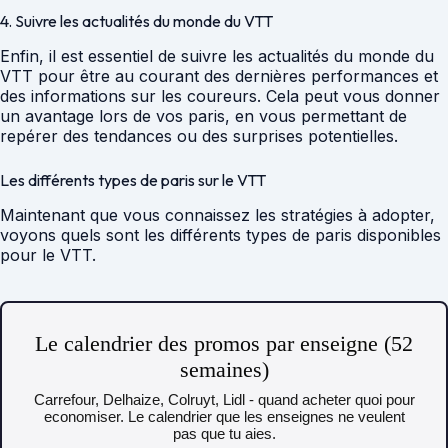
4. Suivre les actualités du monde du VTT
Enfin, il est essentiel de suivre les actualités du monde du
VTT pour être au courant des dernières performances et
des informations sur les coureurs. Cela peut vous donner
un avantage lors de vos paris, en vous permettant de
repérer des tendances ou des surprises potentielles.
Les différents types de paris sur le VTT
Maintenant que vous connaissez les stratégies à adopter,
voyons quels sont les différents types de paris disponibles
pour le VTT.
Le calendrier des promos par enseigne (52
semaines)
Carrefour, Delhaize, Colruyt, Lidl - quand acheter quoi pour
economiser. Le calendrier que les enseignes ne veulent
pas que tu aies.