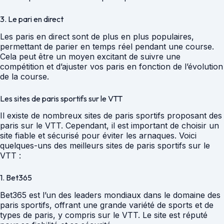
3. Le pari en direct
Les paris en direct sont de plus en plus populaires,
permettant de parier en temps réel pendant une course.
Cela peut être un moyen excitant de suivre une
compétition et d’ajuster vos paris en fonction de l’évolution
de la course.
Les sites de paris sportifs sur le VTT
Il existe de nombreux sites de paris sportifs proposant des
paris sur le VTT. Cependant, il est important de choisir un
site fiable et sécurisé pour éviter les arnaques. Voici
quelques-uns des meilleurs sites de paris sportifs sur le
VTT :
1. Bet365
Bet365 est l’un des leaders mondiaux dans le domaine des
paris sportifs, offrant une grande variété de sports et de
types de paris, y compris sur le VTT. Le site est réputé