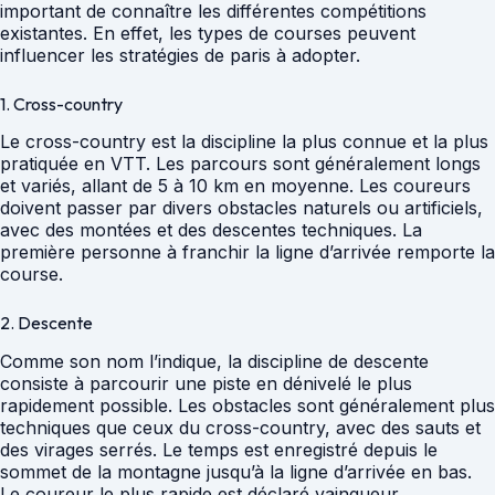
important de connaître les différentes compétitions
existantes. En effet, les types de courses peuvent
influencer les stratégies de paris à adopter.
1. Cross-country
Le cross-country est la discipline la plus connue et la plus
pratiquée en VTT. Les parcours sont généralement longs
et variés, allant de 5 à 10 km en moyenne. Les coureurs
doivent passer par divers obstacles naturels ou artificiels,
avec des montées et des descentes techniques. La
première personne à franchir la ligne d’arrivée remporte la
course.
2. Descente
Comme son nom l’indique, la discipline de descente
consiste à parcourir une piste en dénivelé le plus
rapidement possible. Les obstacles sont généralement plus
techniques que ceux du cross-country, avec des sauts et
des virages serrés. Le temps est enregistré depuis le
sommet de la montagne jusqu’à la ligne d’arrivée en bas.
Le coureur le plus rapide est déclaré vainqueur.