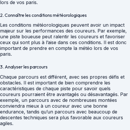
lors de vos paris.
2. Connaître les conditions météorologiques
Les conditions météorologiques peuvent avoir un impact
majeur sur les performances des coureurs. Par exemple,
une piste boueuse peut ralentir les coureurs et favoriser
ceux qui sont plus à l’aise dans ces conditions. Il est donc
important de prendre en compte la météo lors de vos
paris.
3. Analyser les parcours
Chaque parcours est différent, avec ses propres défis et
obstacles. Il est important de bien comprendre les
caractéristiques de chaque piste pour savoir quels
coureurs pourraient être avantagés ou désavantagés. Par
exemple, un parcours avec de nombreuses montées
conviendra mieux à un coureur avec une bonne
endurance, tandis qu’un parcours avec beaucoup de
descentes techniques sera plus favorable aux coureurs
agiles.