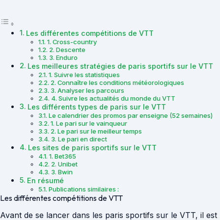
Les différentes compétitions de VTT
1. Cross-country
2. Descente
3. Enduro
Les meilleures stratégies de paris sportifs sur le VTT
1. Suivre les statistiques
2. Connaître les conditions météorologiques
3. Analyser les parcours
4. Suivre les actualités du monde du VTT
Les différents types de paris sur le VTT
Le calendrier des promos par enseigne (52 semaines)
1. Le pari sur le vainqueur
2. Le pari sur le meilleur temps
3. Le pari en direct
Les sites de paris sportifs sur le VTT
1. Bet365
2. Unibet
3. Bwin
En résumé
Publications similaires :
Les différentes compétitions de VTT
Avant de se lancer dans les paris sportifs sur le VTT, il est