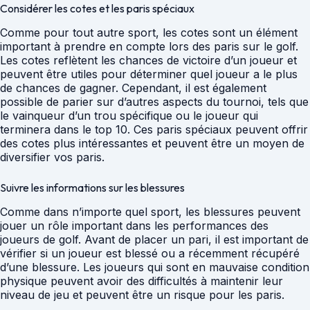
Considérer les cotes et les paris spéciaux
Comme pour tout autre sport, les cotes sont un élément
important à prendre en compte lors des paris sur le golf.
Les cotes reflètent les chances de victoire d’un joueur et
peuvent être utiles pour déterminer quel joueur a le plus
de chances de gagner. Cependant, il est également
possible de parier sur d’autres aspects du tournoi, tels que
le vainqueur d’un trou spécifique ou le joueur qui
terminera dans le top 10. Ces paris spéciaux peuvent offrir
des cotes plus intéressantes et peuvent être un moyen de
diversifier vos paris.
Suivre les informations sur les blessures
Comme dans n’importe quel sport, les blessures peuvent
jouer un rôle important dans les performances des
joueurs de golf. Avant de placer un pari, il est important de
vérifier si un joueur est blessé ou a récemment récupéré
d’une blessure. Les joueurs qui sont en mauvaise condition
physique peuvent avoir des difficultés à maintenir leur
niveau de jeu et peuvent être un risque pour les paris.