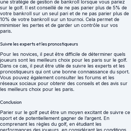
une stratégie de gestion de bankroll lorsque vous pariez
sur le golf. Il est conseillé de ne pas parier plus de 5% de
votre bankroll sur un seul pari et de ne pas parier plus de
10% de votre bankroll sur un tournoi. Cela permet de
minimiser les pertes et de garder un contrôle sur vos
paris.
Suivre les experts et les pronostiqueurs
Pour les novices, il peut être difficile de déterminer quels
joueurs sont les meilleurs choix pour les paris sur le golf.
Dans ce cas, il peut être utile de suivre les experts et les
pronostiqueurs qui ont une bonne connaissance du sport.
Vous pouvez également consulter les forums et les
réseaux sociaux pour obtenir des conseils et des avis sur
les meilleurs choix pour les paris.
Conclusion
Parier sur le golf peut être un moyen excitant de suivre ce
sport et de potentiellement gagner de l’argent. En
comprenant les règles du golf, en étudiant les
performances des joueurs, en considérant les conditions