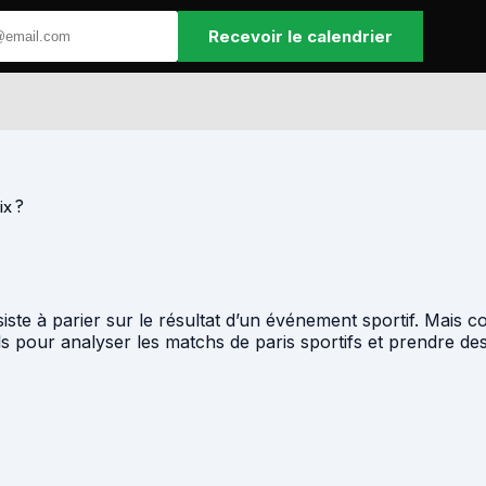
Recevoir le calendrier
ix ?
siste à parier sur le résultat d’un événement sportif. Mais
s pour analyser les matchs de paris sportifs et prendre des