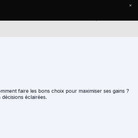
×
Accueil
Le Journal
Contact
 comment faire les bons choix pour maximiser ses gains ?
 décisions éclairées.