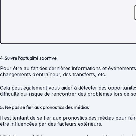
4. Suivre l’actualité sportive
Pour être au fait des dernières informations et événements 
changements d’entraîneur, des transferts, etc.
Cela peut également vous aider à détecter des opportunité
difficulté qui risque de rencontrer des problèmes lors de 
5. Ne pas se fier aux pronostics des médias
Il est tentant de se fier aux pronostics des médias pour fai
être influencées par des facteurs extérieurs.