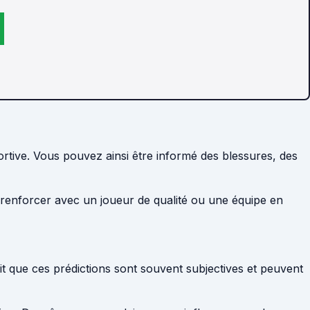
portive. Vous pouvez ainsi être informé des blessures, des
 renforcer avec un joueur de qualité ou une équipe en
prit que ces prédictions sont souvent subjectives et peuvent