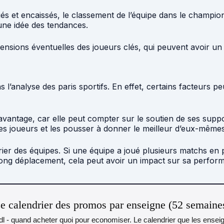
ués et encaissés, le classement de l’équipe dans le champ
une idée des tendances.
nsions éventuelles des joueurs clés, qui peuvent avoir un 
l’analyse des paris sportifs. En effet, certains facteurs p
avantage, car elle peut compter sur le soutien de ses sup
es joueurs et les pousser à donner le meilleur d’eux-mêmes
ier des équipes. Si une équipe a joué plusieurs matchs en p
long déplacement, cela peut avoir un impact sur sa perfor
e calendrier des promos par enseigne (52 semaine
idl - quand acheter quoi pour economiser. Le calendrier que les ensei