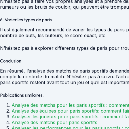
N’hésitez pas à faire vos propres analyses et à prendre de
rumeurs ou les bruits de couloir, qui peuvent être trompeu
6. Varier les types de paris
Il est également recommandé de varier les types de paris
nombre de buts, les buteurs, le score exact, etc.
N’hésitez pas à explorer différents types de paris pour tro
Conclusion
En résumé, l’analyse des matchs de paris sportifs demande 
compte le contexte du match. N’hésitez pas à suivre l’actua
paris sportifs restent avant tout un jeu et qu’il est import
Publications similaires :
Analyse des matchs pour les paris sportifs : comment 
Analyse des équipes pour paris sportifs: comment fai
Analyser les joueurs pour paris sportifs : comment fa
Analyse des matchs pour paris sportifs
Analyser les performances pour les paris sportifs : 