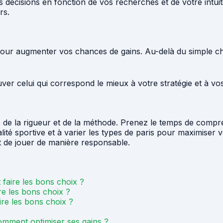
s décisions en fonction de vos recherches et de votre intui
rs.
 pour augmenter vos chances de gains. Au-delà du simple c
uver celui qui correspond le mieux à votre stratégie et à v
de la rigueur et de la méthode. Prenez le temps de comprend
lité sportive et à varier les types de paris pour maximiser 
ant de jouer de manière responsable.
faire les bons choix ?
re les bons choix ?
ire les bons choix ?
comment optimiser ses gains ?