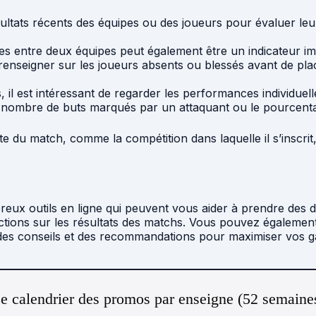
résultats récents des équipes ou des joueurs pour évaluer l
res entre deux équipes peut également être un indicateur im
se renseigner sur les joueurs absents ou blessés avant de p
tifs, il est intéressant de regarder les performances individ
 le nombre de buts marqués par un attaquant ou le pourcenta
 du match, comme la compétition dans laquelle il s’inscrit,
reux outils en ligne qui peuvent vous aider à prendre des dé
dictions sur les résultats des matchs. Vous pouvez également
 des conseils et des recommandations pour maximiser vos g
e calendrier des promos par enseigne (52 semaine