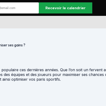
Recevoir le calendrier
iser ses gains ?
s populaire ces dernières années. Que l’on soit un fervent 
 des équipes et des joueurs pour maximiser ses chances de
insi optimiser vos paris sportifs.