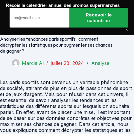
Passer
Recois le calendrier annuel des promos supermarches
au
Paris Gagnants
contenu
Recevoir le
calendrier
×
Analyser les tendances paris sportifs : comment
décrypter les statistiques pour augmenter ses chances
de gagner ?
Marcia Al
juillet 28, 2024
Analyse
Les paris sportifs sont devenus un véritable phénomène
de société, attirant de plus en plus de passionnés de sport
et de jeux d’argent. Mais pour réussir dans cet univers, il
est essentiel de savoir analyser les tendances et les
statistiques des différents sports sur lesquels on souhaite
parier. En effet, avant de placer une mise, il est important
de se baser sur des données concrètes et objectives pour
maximiser ses chances de gagner. Dans cet article, nous
vous expliquons comment décrypter les statistiques et les