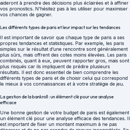
aideront à prendre des décisions plus éclairées et à affiner
vos pronostics. N’hésitez pas à les utiliser pour maximiser
vos chances de gagner.
Les différents types de paris et leur impact sur les tendances
Il est important de savoir que chaque type de paris a ses
propres tendances et statistiques. Par exemple, les paris
simples sur le résultat d’une rencontre sont généralement
plus sûrs, mais offrent des cotes moins élevées. Les paris
combinés, quant à eux, peuvent rapporter gros, mais sont
plus risqués car ils impliquent de prédire plusieurs
résultats. Il est donc essentiel de bien comprendre les
différents types de paris et de choisir celui qui correspond
le mieux à vos connaissances et à votre stratégie de jeu.
La gestion de la bankroll : un élément clé pour une analyse
efficace
Une bonne gestion de votre budget de paris est également
un élément clé pour une analyse efficace des tendances. Il
est important de fixer un montant maximum à ne pas
dépasser et de ne pas prendre de risques inconsidérés. En