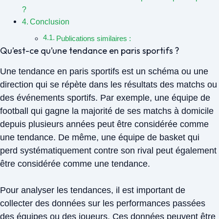
?
Conclusion
Publications similaires :
Qu’est-ce qu’une tendance en paris sportifs ?
Une tendance en paris sportifs est un schéma ou une
direction qui se répète dans les résultats des matchs ou
des événements sportifs. Par exemple, une équipe de
football qui gagne la majorité de ses matchs à domicile
depuis plusieurs années peut être considérée comme
une tendance. De même, une équipe de basket qui
perd systématiquement contre son rival peut également
être considérée comme une tendance.
Pour analyser les tendances, il est important de
collecter des données sur les performances passées
des équipes ou des joueurs. Ces données peuvent être