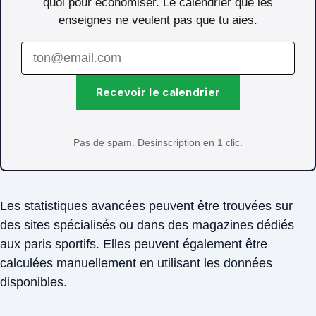
quoi pour economiser. Le calendrier que les
enseignes ne veulent pas que tu aies.
Recevoir le calendrier
Pas de spam. Desinscription en 1 clic.
Les statistiques avancées peuvent être trouvées sur
des sites spécialisés ou dans des magazines dédiés
aux paris sportifs. Elles peuvent également être
calculées manuellement en utilisant les données
disponibles.