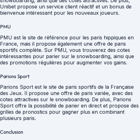
snowboarding, ainsi que des cotes attractives. De plus,
Unibet propose un service client réactif et un bonus de
bienvenue intéressant pour les nouveaux joueurs.
PMU
PMU est le site de référence pour les paris hippiques en
France, mais il propose également une offre de paris
sportifs complète. Sur PMU, vous trouverez des cotes
intéressantes pour parier sur le snowboarding, ainsi que
des promotions régulières pour augmenter vos gains.
Parions Sport
Parions Sport est le site de paris sportifs de la Française
des Jeux. Il propose une offre de paris variée, avec des
cotes attractives sur le snowboarding. De plus, Parions
Sport offre la possibilité de parier en direct et propose des
grilles de pronostics pour gagner plus en combinant
plusieurs paris.
Conclusion