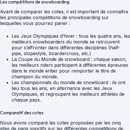
Les compétitions de snowboarding
Avant de comparer les cotes, il est important de connaître
les principales compétitions de snowboarding sur
lesquelles vous pourrez parier :
Les Jeux Olympiques d’hiver : tous les quatre ans, les
meilleurs snowboarders du monde se retrouvent
pour s’affronter dans différentes disciplines (half-
pipe, slopestyle, boardercross, etc.)
La Coupe du Monde de snowboard : chaque saison,
les meilleurs riders participent à différentes épreuves
dans le monde entier pour remporter le titre de
champion du monde.
Les championnats du monde de snowboard : ils ont
lieu tous les ans, en alternance avec les Jeux
Olympiques, et regroupent les meilleurs athlètes de
chaque pays.
Comparatif des cotes
Nous avons comparé les cotes proposées par les cinq
sites de paris sportifs sur les différentes compétitions de