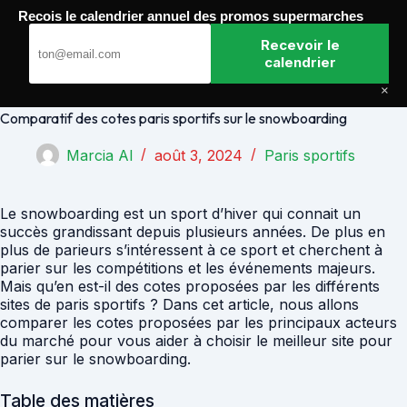
Passer
Recois le calendrier annuel des promos supermarches
au
Paris Gagnants
contenu
Recevoir le
calendrier
×
Comparatif des cotes paris sportifs sur le snowboarding
Marcia Al
août 3, 2024
Paris sportifs
Le snowboarding est un sport d’hiver qui connait un
succès grandissant depuis plusieurs années. De plus en
plus de parieurs s’intéressent à ce sport et cherchent à
parier sur les compétitions et les événements majeurs.
Mais qu’en est-il des cotes proposées par les différents
sites de paris sportifs ? Dans cet article, nous allons
comparer les cotes proposées par les principaux acteurs
du marché pour vous aider à choisir le meilleur site pour
parier sur le snowboarding.
Table des matières