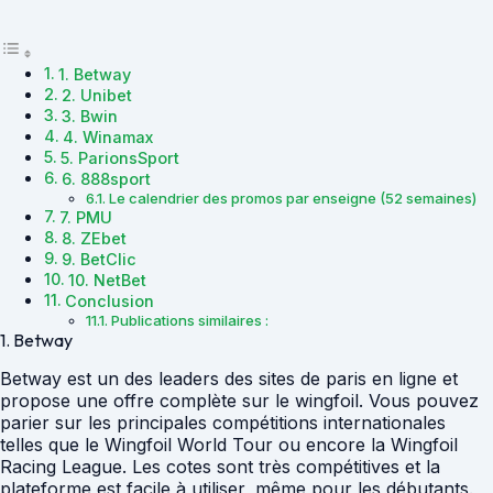
1. Betway
2. Unibet
3. Bwin
4. Winamax
5. ParionsSport
6. 888sport
Le calendrier des promos par enseigne (52 semaines)
7. PMU
8. ZEbet
9. BetClic
10. NetBet
Conclusion
Publications similaires :
1. Betway
Betway est un des leaders des sites de paris en ligne et
propose une offre complète sur le wingfoil. Vous pouvez
parier sur les principales compétitions internationales
telles que le Wingfoil World Tour ou encore la Wingfoil
Racing League. Les cotes sont très compétitives et la
plateforme est facile à utiliser, même pour les débutants.