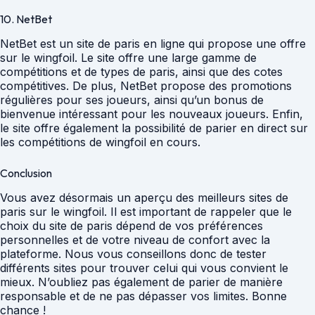
10. NetBet
NetBet est un site de paris en ligne qui propose une offre
sur le wingfoil. Le site offre une large gamme de
compétitions et de types de paris, ainsi que des cotes
compétitives. De plus, NetBet propose des promotions
régulières pour ses joueurs, ainsi qu’un bonus de
bienvenue intéressant pour les nouveaux joueurs. Enfin,
le site offre également la possibilité de parier en direct sur
les compétitions de wingfoil en cours.
Conclusion
Vous avez désormais un aperçu des meilleurs sites de
paris sur le wingfoil. Il est important de rappeler que le
choix du site de paris dépend de vos préférences
personnelles et de votre niveau de confort avec la
plateforme. Nous vous conseillons donc de tester
différents sites pour trouver celui qui vous convient le
mieux. N’oubliez pas également de parier de manière
responsable et de ne pas dépasser vos limites. Bonne
chance !