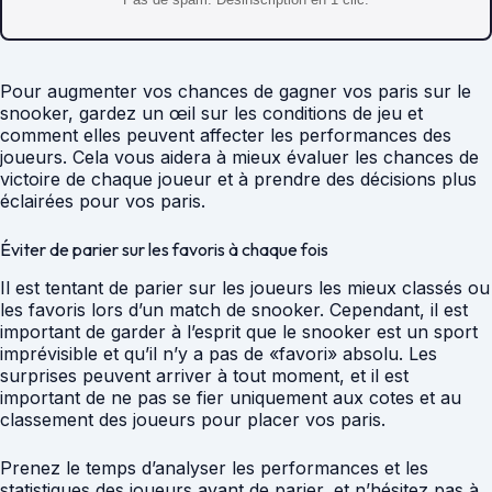
Pour augmenter vos chances de gagner vos paris sur le
snooker, gardez un œil sur les conditions de jeu et
comment elles peuvent affecter les performances des
joueurs. Cela vous aidera à mieux évaluer les chances de
victoire de chaque joueur et à prendre des décisions plus
éclairées pour vos paris.
Éviter de parier sur les favoris à chaque fois
Il est tentant de parier sur les joueurs les mieux classés ou
les favoris lors d’un match de snooker. Cependant, il est
important de garder à l’esprit que le snooker est un sport
imprévisible et qu’il n’y a pas de «favori» absolu. Les
surprises peuvent arriver à tout moment, et il est
important de ne pas se fier uniquement aux cotes et au
classement des joueurs pour placer vos paris.
Prenez le temps d’analyser les performances et les
statistiques des joueurs avant de parier, et n’hésitez pas à