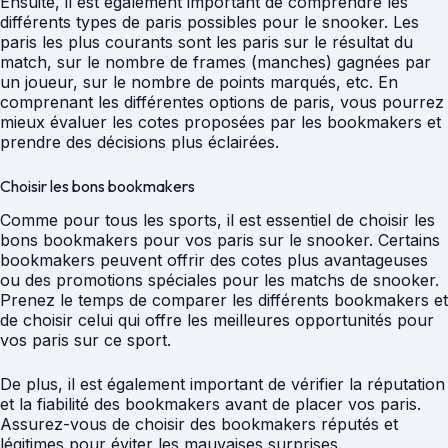
Ensuite, il est également important de comprendre les
différents types de paris possibles pour le snooker. Les
paris les plus courants sont les paris sur le résultat du
match, sur le nombre de frames (manches) gagnées par
un joueur, sur le nombre de points marqués, etc. En
comprenant les différentes options de paris, vous pourrez
mieux évaluer les cotes proposées par les bookmakers et
prendre des décisions plus éclairées.
Choisir les bons bookmakers
Comme pour tous les sports, il est essentiel de choisir les
bons bookmakers pour vos paris sur le snooker. Certains
bookmakers peuvent offrir des cotes plus avantageuses
ou des promotions spéciales pour les matchs de snooker.
Prenez le temps de comparer les différents bookmakers et
de choisir celui qui offre les meilleures opportunités pour
vos paris sur ce sport.
De plus, il est également important de vérifier la réputation
et la fiabilité des bookmakers avant de placer vos paris.
Assurez-vous de choisir des bookmakers réputés et
légitimes pour éviter les mauvaises surprises.