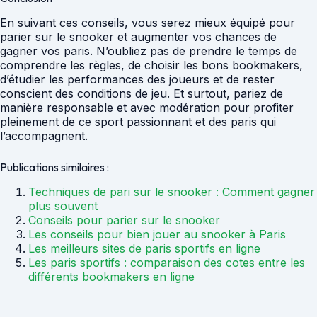
En suivant ces conseils, vous serez mieux équipé pour
parier sur le snooker et augmenter vos chances de
gagner vos paris. N’oubliez pas de prendre le temps de
comprendre les règles, de choisir les bons bookmakers,
d’étudier les performances des joueurs et de rester
conscient des conditions de jeu. Et surtout, pariez de
manière responsable et avec modération pour profiter
pleinement de ce sport passionnant et des paris qui
l’accompagnent.
Publications similaires :
Techniques de pari sur le snooker : Comment gagner
plus souvent
Conseils pour parier sur le snooker
Les conseils pour bien jouer au snooker à Paris
Les meilleurs sites de paris sportifs en ligne
Les paris sportifs : comparaison des cotes entre les
différents bookmakers en ligne