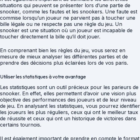
situations qui peuvent se présenter lors d’une partie de
snooker, comme les fautes et les snookers. Une faute est
commise lorsqu’un joueur ne parvient pas à toucher une
bille légale ou ne respecte pas une règle du jeu. Un
snooker est une situation où un joueur est incapable de
toucher directement la bille qu’il doit jouer.
En comprenant bien les règles du jeu, vous serez en
mesure de mieux analyser les différentes parties et de
prendre des décisions plus éclairées lors de vos paris.
Utiliser les statistiques à votre avantage
Les statistiques sont un outil précieux pour les parieurs de
snooker. En effet, elles permettent d’avoir une vision plus
objective des performances des joueurs et de leur niveau
de jeu. En analysant les statistiques, vous pourrez identifier
les joueurs les plus réguliers, ceux qui ont le meilleur taux
de réussite et ceux qui ont un historique de victoires dans
certains tournois.
Il est également important de prendre en compte le format