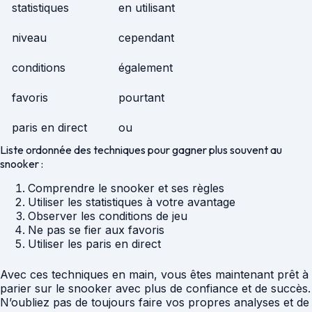
statistiques
en utilisant
niveau
cependant
conditions
également
favoris
pourtant
paris en direct
ou
Liste ordonnée des techniques pour gagner plus souvent au
snooker :
Comprendre le snooker et ses règles
Utiliser les statistiques à votre avantage
Observer les conditions de jeu
Ne pas se fier aux favoris
Utiliser les paris en direct
Avec ces techniques en main, vous êtes maintenant prêt à
parier sur le snooker avec plus de confiance et de succès.
N’oubliez pas de toujours faire vos propres analyses et de