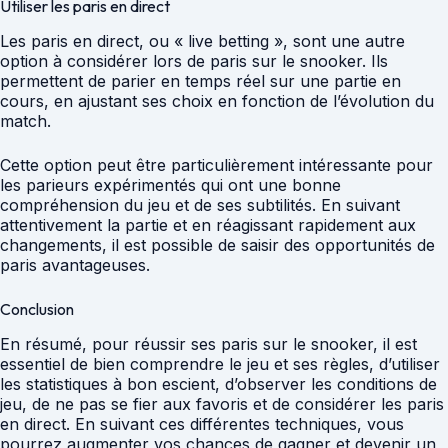
Utiliser les paris en direct
Les paris en direct, ou « live betting », sont une autre
option à considérer lors de paris sur le snooker. Ils
permettent de parier en temps réel sur une partie en
cours, en ajustant ses choix en fonction de l’évolution du
match.
Cette option peut être particulièrement intéressante pour
les parieurs expérimentés qui ont une bonne
compréhension du jeu et de ses subtilités. En suivant
attentivement la partie et en réagissant rapidement aux
changements, il est possible de saisir des opportunités de
paris avantageuses.
Conclusion
En résumé, pour réussir ses paris sur le snooker, il est
essentiel de bien comprendre le jeu et ses règles, d’utiliser
les statistiques à bon escient, d’observer les conditions de
jeu, de ne pas se fier aux favoris et de considérer les paris
en direct. En suivant ces différentes techniques, vous
pourrez augmenter vos chances de gagner et devenir un