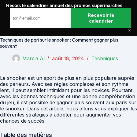
Passer
Recois le calendrier annuel des promos supermarches
au
Paris Gagnants
contenu
Recevoir le
calendrier
×
Techniques de pari sur le snooker : Comment gagner plus
souvent
Marcia Al
août 18, 2024
Techniques
Le snooker est un sport de plus en plus populaire auprès
des parieurs. Avec ses règles complexes et son rythme
lent, il peut sembler intimidant pour les novices. Pourtant,
avec les bonnes techniques et une bonne compréhension
du jeu, il est possible de gagner plus souvent aux paris sur
le snooker. Dans cet article, nous allons vous expliquer les
différentes stratégies à adopter pour augmenter vos
chances de succès.
Table des matières