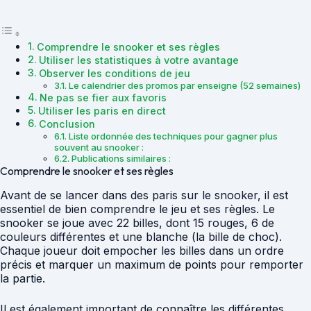
Comprendre le snooker et ses règles
Utiliser les statistiques à votre avantage
Observer les conditions de jeu
Le calendrier des promos par enseigne (52 semaines)
Ne pas se fier aux favoris
Utiliser les paris en direct
Conclusion
Liste ordonnée des techniques pour gagner plus
souvent au snooker :
Publications similaires :
Comprendre le snooker et ses règles
Avant de se lancer dans des paris sur le snooker, il est
essentiel de bien comprendre le jeu et ses règles. Le
snooker se joue avec 22 billes, dont 15 rouges, 6 de
couleurs différentes et une blanche (la bille de choc).
Chaque joueur doit empocher les billes dans un ordre
précis et marquer un maximum de points pour remporter
la partie.
Il est également important de connaître les différentes