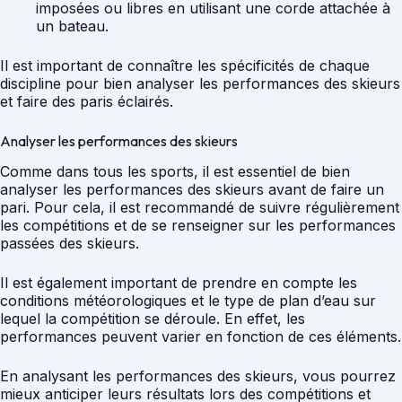
imposées ou libres en utilisant une corde attachée à
un bateau.
Il est important de connaître les spécificités de chaque
discipline pour bien analyser les performances des skieurs
et faire des paris éclairés.
Analyser les performances des skieurs
Comme dans tous les sports, il est essentiel de bien
analyser les performances des skieurs avant de faire un
pari. Pour cela, il est recommandé de suivre régulièrement
les compétitions et de se renseigner sur les performances
passées des skieurs.
Il est également important de prendre en compte les
conditions météorologiques et le type de plan d’eau sur
lequel la compétition se déroule. En effet, les
performances peuvent varier en fonction de ces éléments.
En analysant les performances des skieurs, vous pourrez
mieux anticiper leurs résultats lors des compétitions et