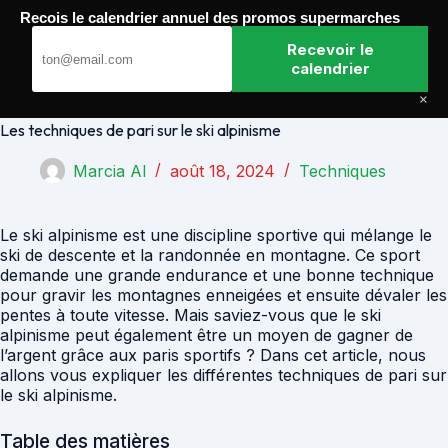
Passer
Recois le calendrier annuel des promos supermarches
au
Paris Gagnants
contenu
Recevoir le
calendrier
×
Les techniques de pari sur le ski alpinisme
Marcia Al
août 18, 2024
Techniques
Le ski alpinisme est une discipline sportive qui mélange le
ski de descente et la randonnée en montagne. Ce sport
demande une grande endurance et une bonne technique
pour gravir les montagnes enneigées et ensuite dévaler les
pentes à toute vitesse. Mais saviez-vous que le ski
alpinisme peut également être un moyen de gagner de
l’argent grâce aux paris sportifs ? Dans cet article, nous
allons vous expliquer les différentes techniques de pari sur
le ski alpinisme.
Table des matières