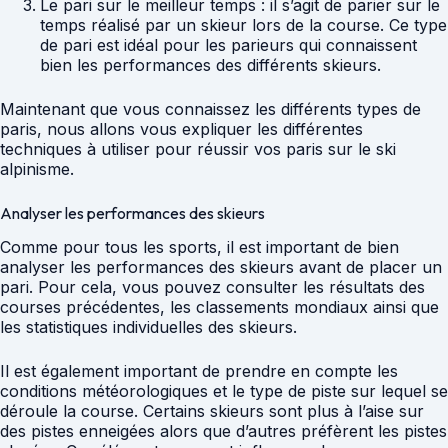
Le pari sur le meilleur temps : il s’agit de parier sur le
temps réalisé par un skieur lors de la course. Ce type
de pari est idéal pour les parieurs qui connaissent
bien les performances des différents skieurs.
Maintenant que vous connaissez les différents types de
paris, nous allons vous expliquer les différentes
techniques à utiliser pour réussir vos paris sur le ski
alpinisme.
Analyser les performances des skieurs
Comme pour tous les sports, il est important de bien
analyser les performances des skieurs avant de placer un
pari. Pour cela, vous pouvez consulter les résultats des
courses précédentes, les classements mondiaux ainsi que
les statistiques individuelles des skieurs.
Il est également important de prendre en compte les
conditions météorologiques et le type de piste sur lequel se
déroule la course. Certains skieurs sont plus à l’aise sur
des pistes enneigées alors que d’autres préfèrent les pistes