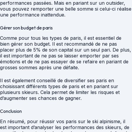
performances passées. Mais en pariant sur un outsider,
vous pouvez remporter une belle somme si celui-ci réalise
une performance inattendue.
Gérer son budget de paris
Comme pour tous les types de paris, il est essentiel de
bien gérer son budget. Il est recommandé de ne pas
placer plus de 5% de son capital sur un seul pari. De plus,
il est important de ne pas se laisser emporter par ses
émotions et de ne pas essayer de se refaire en pariant de
grosses sommes après une défaite.
Il est également conseillé de diversifier ses paris en
choisissant différents types de paris et en pariant sur
plusieurs skieurs. Cela permet de limiter les risques et
d’augmenter ses chances de gagner.
Conclusion
En résumé, pour réussir vos paris sur le ski alpinisme, il
est important d’analyser les performances des skieurs, de