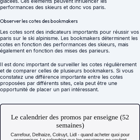
glacées. Ces éléments peuvent influencer les
performances des skieurs et donc vos paris.
Observer les cotes des bookmakers
Les cotes sont des indicateurs importants pour réussir vos
paris sur le ski alpinisme. Les bookmakers déterminent les
cotes en fonction des performances des skieurs, mais
également en fonction des mises des parieurs.
Il est donc important de surveiller les cotes régulièrement
et de comparer celles de plusieurs bookmakers. Si vous
constatez une différence importante entre les cotes
proposées par différents sites, cela peut être une
opportunité de placer un pari intéressant.
Le calendrier des promos par enseigne (52
semaines)
Carrefour, Delhaize, Colruyt, Lidl - quand acheter quoi pour
economiser. Le calendrier que les enseignes ne veulent