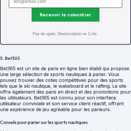
Recevoir le calendrier
Pas de spam. Desinscription en 1 clic.
5. Bet365
Bet365 est un site de paris en ligne bien établi qui propose
une large sélection de sports nautiques à parier. Vous
pouvez trouver des cotes compétitives pour des sports
tels que le ski nautique, le wakeboard et le rafting. Le site
offre également des paris en direct et des promotions pour
les utilisateurs. Bet365 est connu pour son interface
utilisateur conviviale et son service client réactif, offrant
une expérience de jeu agréable pour les parieurs.
Conseils pour parier sur les sports nautiques