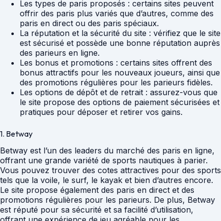
Les types de paris proposés : certains sites peuvent
offrir des paris plus variés que d’autres, comme des
paris en direct ou des paris spéciaux.
La réputation et la sécurité du site : vérifiez que le site
est sécurisé et possède une bonne réputation auprès
des parieurs en ligne.
Les bonus et promotions : certains sites offrent des
bonus attractifs pour les nouveaux joueurs, ainsi que
des promotions régulières pour les parieurs fidèles.
Les options de dépôt et de retrait : assurez-vous que
le site propose des options de paiement sécurisées et
pratiques pour déposer et retirer vos gains.
1. Betway
Betway est l’un des leaders du marché des paris en ligne,
offrant une grande variété de sports nautiques à parier.
Vous pouvez trouver des cotes attractives pour des sports
tels que la voile, le surf, le kayak et bien d’autres encore.
Le site propose également des paris en direct et des
promotions régulières pour les parieurs. De plus, Betway
est réputé pour sa sécurité et sa facilité d’utilisation,
offrant une expérience de jeu agréable pour les