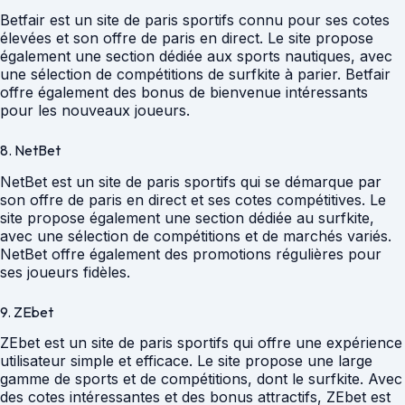
Betfair est un site de paris sportifs connu pour ses cotes
élevées et son offre de paris en direct. Le site propose
également une section dédiée aux sports nautiques, avec
une sélection de compétitions de surfkite à parier. Betfair
offre également des bonus de bienvenue intéressants
pour les nouveaux joueurs.
8. NetBet
NetBet est un site de paris sportifs qui se démarque par
son offre de paris en direct et ses cotes compétitives. Le
site propose également une section dédiée au surfkite,
avec une sélection de compétitions et de marchés variés.
NetBet offre également des promotions régulières pour
ses joueurs fidèles.
9. ZEbet
ZEbet est un site de paris sportifs qui offre une expérience
utilisateur simple et efficace. Le site propose une large
gamme de sports et de compétitions, dont le surfkite. Avec
des cotes intéressantes et des bonus attractifs, ZEbet est