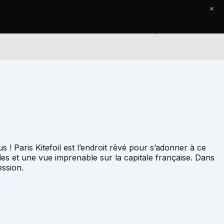
×
Accueil
Le Journal
Contact
! Paris Kitefoil est l’endroit rêvé pour s’adonner à ce
lles et une vue imprenable sur la capitale française. Dans
ession.