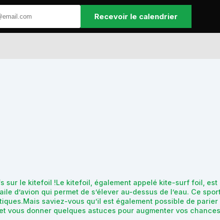
Recevoir le calendrier
ur le kitefoil !Le kitefoil, également appelé kite-surf foil, est
’aile d’avion qui permet de s’élever au-dessus de l’eau. Ce sport
iques.Mais saviez-vous qu’il est également possible de parier su
oil et vous donner quelques astuces pour augmenter vos chances