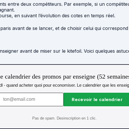
oints entre deux compétiteurs. Par exemple, si un compétite
agnant.
 course, en suivant l’évolution des cotes en temps réel.
 paris avant de se lancer, et de choisir celui qui correspon
enseigner avant de miser sur le kitefoil. Voici quelques as
e calendrier des promos par enseigne (52 semaine
idl - quand acheter quoi pour economiser. Le calendrier que les ensei
Recevoir le calendrier
Pas de spam. Desinscription en 1 clic.