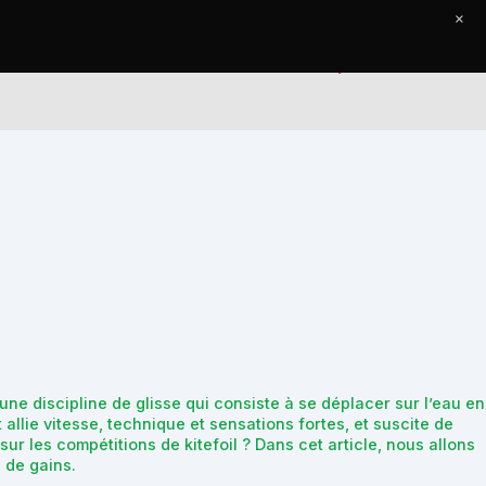
×
Accueil
Le Journal
Contact
 une discipline de glisse qui consiste à se déplacer sur l’eau en
 allie vitesse, technique et sensations fortes, et suscite de
r les compétitions de kitefoil ? Dans cet article, nous allons
 de gains.