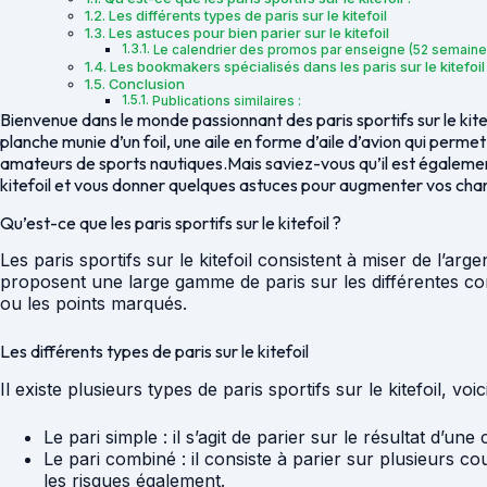
Les différents types de paris sur le kitefoil
Les astuces pour bien parier sur le kitefoil
Le calendrier des promos par enseigne (52 semaine
Les bookmakers spécialisés dans les paris sur le kitefoil
Conclusion
Publications similaires :
Bienvenue dans le monde passionnant des paris sportifs sur le kitefoi
planche munie d’un foil, une aile en forme d’aile d’avion qui permet
amateurs de sports nautiques.Mais saviez-vous qu’il est également p
kitefoil et vous donner quelques astuces pour augmenter vos cha
Qu’est-ce que les paris sportifs sur le kitefoil ?
Les paris sportifs sur le kitefoil consistent à miser de l’ar
proposent une large gamme de paris sur les différentes comp
ou les points marqués.
Les différents types de paris sur le kitefoil
Il existe plusieurs types de paris sportifs sur le kitefoil, voi
Le pari simple : il s’agit de parier sur le résultat d’u
Le pari combiné : il consiste à parier sur plusieurs c
les risques également.