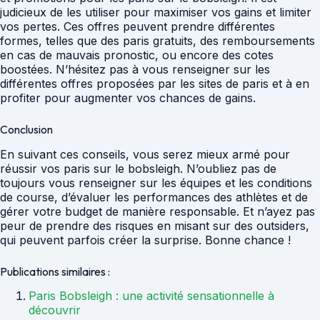
judicieux de les utiliser pour maximiser vos gains et limiter
vos pertes. Ces offres peuvent prendre différentes
formes, telles que des paris gratuits, des remboursements
en cas de mauvais pronostic, ou encore des cotes
boostées. N’hésitez pas à vous renseigner sur les
différentes offres proposées par les sites de paris et à en
profiter pour augmenter vos chances de gains.
Conclusion
En suivant ces conseils, vous serez mieux armé pour
réussir vos paris sur le bobsleigh. N’oubliez pas de
toujours vous renseigner sur les équipes et les conditions
de course, d’évaluer les performances des athlètes et de
gérer votre budget de manière responsable. Et n’ayez pas
peur de prendre des risques en misant sur des outsiders,
qui peuvent parfois créer la surprise. Bonne chance !
Publications similaires :
Paris Bobsleigh : une activité sensationnelle à
découvrir