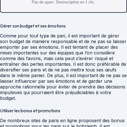
Pas de spam. Desinscription en 1 clic.
Gérer son budget et ses émotions
Comme pour tout type de pari, il est important de gérer
son budget de manière responsable et de ne pas se laisser
emporter par ses émotions. Il est tentant de placer des
mises importantes sur des équipes que l’on considère
comme des favoris, mais cela peut s’avérer risqué et
entraîner des pertes importantes. Il est donc préférable de
diversifier ses paris et de ne pas mettre tous ses œufs
dans le même panier. De plus, il est important de ne pas se
laisser influencer par ses émotions et de garder une
approche rationnelle pour éviter de prendre des décisions
impulsives qui pourraient être préjudiciables à votre
budget.
Utiliser les bonus et promotions
De nombreux sites de paris en ligne proposent des bonus
et promotions pour les paris sur le bobsleigh. Il est