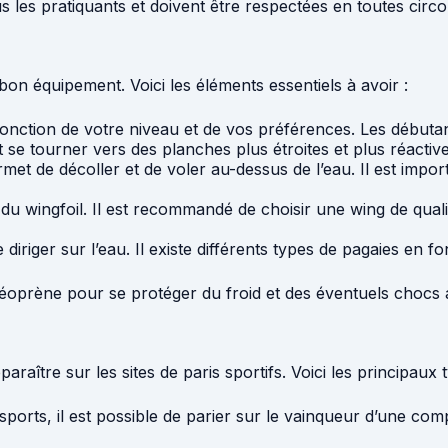
us les pratiquants et doivent être respectées en toutes circ
 bon équipement. Voici les éléments essentiels à avoir :
n fonction de votre niveau et de vos préférences. Les début
 se tourner vers des planches plus étroites et plus réactive
 permet de décoller et de voler au-dessus de l’eau. Il est impo
e du wingfoil. Il est recommandé de choisir une wing de qual
e diriger sur l’eau. Il existe différents types de pagaies en
éoprène pour se protéger du froid et des éventuels chocs a
araître sur les sites de paris sportifs. Voici les principaux
orts, il est possible de parier sur le vainqueur d’une compéti