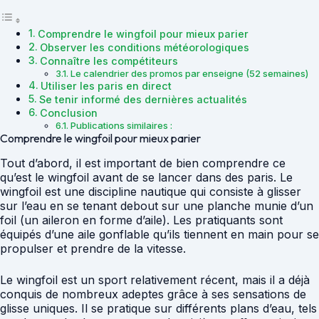
Comprendre le wingfoil pour mieux parier
Observer les conditions météorologiques
Connaître les compétiteurs
Le calendrier des promos par enseigne (52 semaines)
Utiliser les paris en direct
Se tenir informé des dernières actualités
Conclusion
Publications similaires :
Comprendre le wingfoil pour mieux parier
Tout d’abord, il est important de bien comprendre ce
qu’est le wingfoil avant de se lancer dans des paris. Le
wingfoil est une discipline nautique qui consiste à glisser
sur l’eau en se tenant debout sur une planche munie d’un
foil (un aileron en forme d’aile). Les pratiquants sont
équipés d’une aile gonflable qu’ils tiennent en main pour se
propulser et prendre de la vitesse.
Le wingfoil est un sport relativement récent, mais il a déjà
conquis de nombreux adeptes grâce à ses sensations de
glisse uniques. Il se pratique sur différents plans d’eau, tels