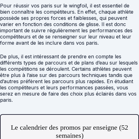
Pour réussir vos paris sur le wingfoil, il est essentiel de
bien connaître les compétiteurs. En effet, chaque athlète
possède ses propres forces et faiblesses, qui peuvent
varier en fonction des conditions de glisse. Il est donc
important de suivre régulièrement les performances des
compétiteurs et de se renseigner sur leur niveau et leur
forme avant de les inclure dans vos paris.
De plus, il est intéressant de prendre en compte les
différents types de parcours et de plans d’eau sur lesquels
les compétitions se déroulent. Certains athlètes peuvent
être plus à l’aise sur des parcours techniques tandis que
d’autres préfèrent les parcours plus rapides. En étudiant
les compétiteurs et leurs performances passées, vous
serez en mesure de faire des choix plus éclairés dans vos
paris.
Le calendrier des promos par enseigne (52
semaines)