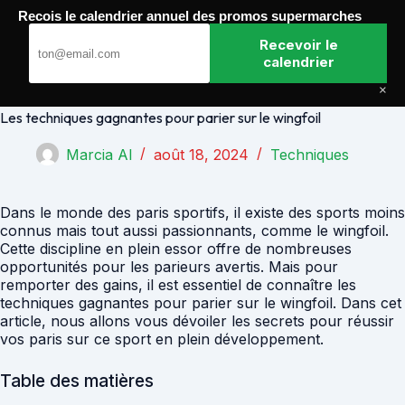
Passer
Recois le calendrier annuel des promos supermarches
au
Paris Gagnants
contenu
Recevoir le
calendrier
×
Les techniques gagnantes pour parier sur le wingfoil
Marcia Al
août 18, 2024
Techniques
Dans le monde des paris sportifs, il existe des sports moins
connus mais tout aussi passionnants, comme le wingfoil.
Cette discipline en plein essor offre de nombreuses
opportunités pour les parieurs avertis. Mais pour
remporter des gains, il est essentiel de connaître les
techniques gagnantes pour parier sur le wingfoil. Dans cet
article, nous allons vous dévoiler les secrets pour réussir
vos paris sur ce sport en plein développement.
Table des matières