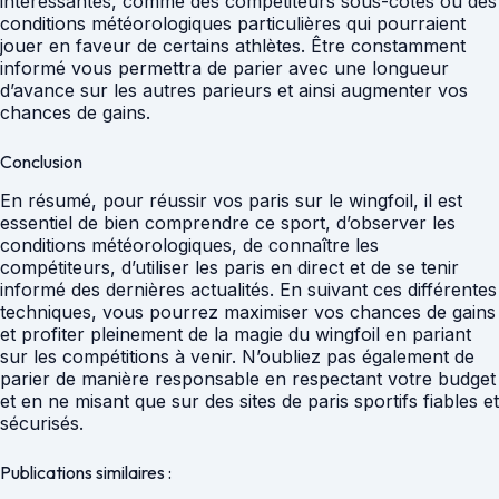
intéressantes, comme des compétiteurs sous-cotés ou des
conditions météorologiques particulières qui pourraient
jouer en faveur de certains athlètes. Être constamment
informé vous permettra de parier avec une longueur
d’avance sur les autres parieurs et ainsi augmenter vos
chances de gains.
Conclusion
En résumé, pour réussir vos paris sur le wingfoil, il est
essentiel de bien comprendre ce sport, d’observer les
conditions météorologiques, de connaître les
compétiteurs, d’utiliser les paris en direct et de se tenir
informé des dernières actualités. En suivant ces différentes
techniques, vous pourrez maximiser vos chances de gains
et profiter pleinement de la magie du wingfoil en pariant
sur les compétitions à venir. N’oubliez pas également de
parier de manière responsable en respectant votre budget
et en ne misant que sur des sites de paris sportifs fiables et
sécurisés.
Publications similaires :