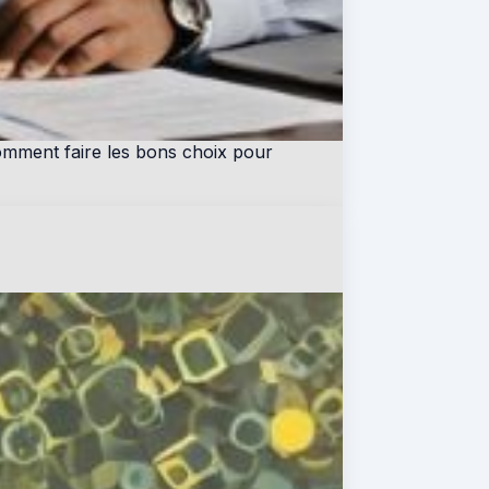
 comment faire les bons choix pour