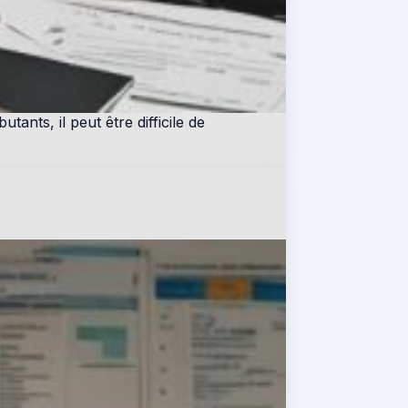
ants, il peut être difficile de