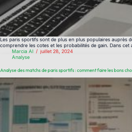
Les paris sportifs sont de plus en plus populaires auprès de
comprendre les cotes et les probabilités de gain. Dans cet 
Marcia Al
juillet 28, 2024
Analyse
Analyse des matchs de paris sportifs : comment faire les bons cho