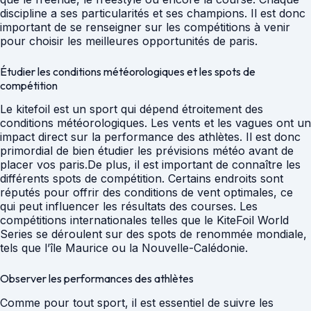
discipline a ses particularités et ses champions. Il est donc
important de se renseigner sur les compétitions à venir
pour choisir les meilleures opportunités de paris.
Étudier les conditions météorologiques et les spots de
compétition
Le kitefoil est un sport qui dépend étroitement des
conditions météorologiques. Les vents et les vagues ont un
impact direct sur la performance des athlètes. Il est donc
primordial de bien étudier les prévisions météo avant de
placer vos paris.De plus, il est important de connaître les
différents spots de compétition. Certains endroits sont
réputés pour offrir des conditions de vent optimales, ce
qui peut influencer les résultats des courses. Les
compétitions internationales telles que le KiteFoil World
Series se déroulent sur des spots de renommée mondiale,
tels que l’île Maurice ou la Nouvelle-Calédonie.
Observer les performances des athlètes
Comme pour tout sport, il est essentiel de suivre les