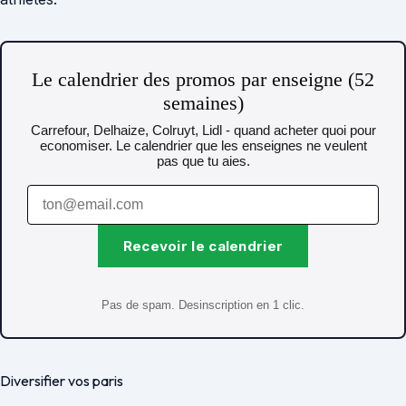
Le calendrier des promos par enseigne (52
semaines)
Carrefour, Delhaize, Colruyt, Lidl - quand acheter quoi pour
economiser. Le calendrier que les enseignes ne veulent
pas que tu aies.
Recevoir le calendrier
Pas de spam. Desinscription en 1 clic.
Diversifier vos paris