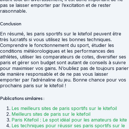
pas se laisser emporter par l’excitation et de rester
raisonnable.
Conclusion
En résumé, les paris sportifs sur le kitefoil peuvent être
très lucratifs si vous utilisez les bonnes techniques.
Comprendre le fonctionnement du sport, étudier les
conditions météorologiques et les performances des
athlètes, utiliser les comparateurs de cotes, diversifier ses
paris et gérer son budget sont autant de conseils à suivre
pour maximiser vos gains. N’oubliez pas de toujours parier
de manière responsable et de ne pas vous laisser
emporter par l’adrénaline du jeu. Bonne chance pour vos
prochains paris sur le kitefoil !
Publications similaires :
Les meilleurs sites de paris sportifs sur le kitefoil
Meilleurs sites de paris sur le kitefoil
Paris Kitefoil : Le spot idéal pour les amateurs de kite
Les techniques pour réussir ses paris sportifs sur le