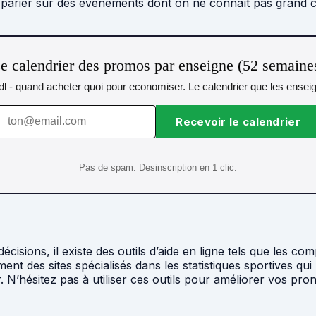
as parier sur des événements dont on ne connaît pas grand
e calendrier des promos par enseigne (52 semaine
idl - quand acheter quoi pour economiser. Le calendrier que les ensei
Recevoir le calendrier
Pas de spam. Desinscription en 1 clic.
écisions, il existe des outils d’aide en ligne tels que les c
ent des sites spécialisés dans les statistiques sportives 
N’hésitez pas à utiliser ces outils pour améliorer vos pron