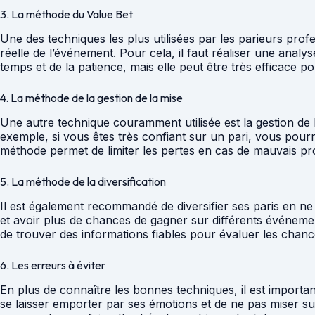
3. La méthode du Value Bet
Une des techniques les plus utilisées par les parieurs profe
réelle de l’événement. Pour cela, il faut réaliser une ana
temps et de la patience, mais elle peut être très efficace 
4. La méthode de la gestion de la mise
Une autre technique couramment utilisée est la gestion de l
exemple, si vous êtes très confiant sur un pari, vous pourr
méthode permet de limiter les pertes en cas de mauvais pro
5. La méthode de la diversification
Il est également recommandé de diversifier ses paris en ne 
et avoir plus de chances de gagner sur différents événement
de trouver des informations fiables pour évaluer les chanc
6. Les erreurs à éviter
En plus de connaître les bonnes techniques, il est important
se laisser emporter par ses émotions et de ne pas miser s