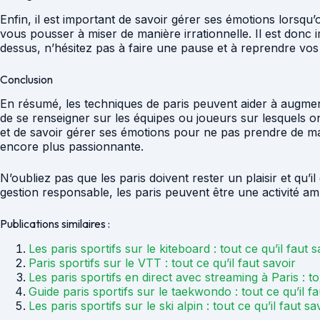
Enfin, il est important de savoir gérer ses émotions lorsqu’o
vous pousser à miser de manière irrationnelle. Il est donc
dessus, n’hésitez pas à faire une pause et à reprendre vos 
Conclusion
En résumé, les techniques de paris peuvent aider à augment
de se renseigner sur les équipes ou joueurs sur lesquels on 
et de savoir gérer ses émotions pour ne pas prendre de mauv
encore plus passionnante.
N’oubliez pas que les paris doivent rester un plaisir et qu
gestion responsable, les paris peuvent être une activité a
Publications similaires :
Les paris sportifs sur le kiteboard : tout ce qu’il faut s
Paris sportifs sur le VTT : tout ce qu’il faut savoir
Les paris sportifs en direct avec streaming à Paris : to
Guide paris sportifs sur le taekwondo : tout ce qu’il fa
Les paris sportifs sur le ski alpin : tout ce qu’il faut sa