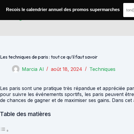
Passer
au
Recois le calendrier annuel des promos supermarches
contenu
Paris Gagnants
Les techniques de paris : tout ce qu’il faut savoir
Marcia Al
août 18, 2024
Techniques
Les paris sont une pratique très répandue et appréciée par
pour suivre les événements sportifs, les paris peuvent être 
de chances de gagner et de maximiser ses gains. Dans cet ar
Table des matières