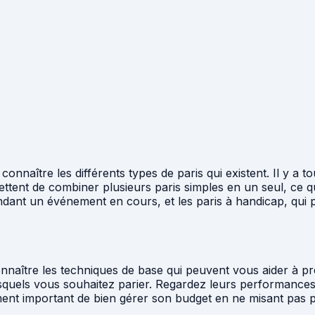
connaître les différents types de paris qui existent. Il y a t
rmettent de combiner plusieurs paris simples en un seul, ce
endant un événement en cours, et les paris à handicap, qui pe
nnaître les techniques de base qui peuvent vous aider à pr
squels vous souhaitez parier. Regardez leurs performances p
ment important de bien gérer son budget en ne misant pas p