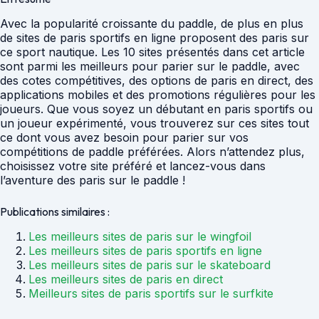
Avec la popularité croissante du paddle, de plus en plus
de sites de paris sportifs en ligne proposent des paris sur
ce sport nautique. Les 10 sites présentés dans cet article
sont parmi les meilleurs pour parier sur le paddle, avec
des cotes compétitives, des options de paris en direct, des
applications mobiles et des promotions régulières pour les
joueurs. Que vous soyez un débutant en paris sportifs ou
un joueur expérimenté, vous trouverez sur ces sites tout
ce dont vous avez besoin pour parier sur vos
compétitions de paddle préférées. Alors n’attendez plus,
choisissez votre site préféré et lancez-vous dans
l’aventure des paris sur le paddle !
Publications similaires :
Les meilleurs sites de paris sur le wingfoil
Les meilleurs sites de paris sportifs en ligne
Les meilleurs sites de paris sur le skateboard
Les meilleurs sites de paris en direct
Meilleurs sites de paris sportifs sur le surfkite