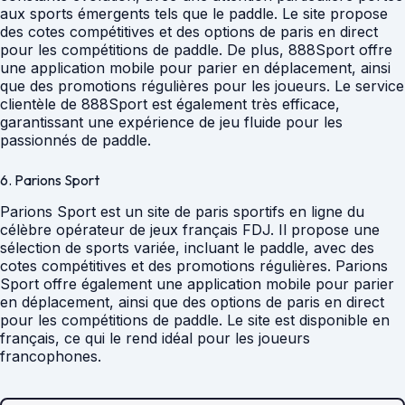
aux sports émergents tels que le paddle. Le site propose
des cotes compétitives et des options de paris en direct
pour les compétitions de paddle. De plus, 888Sport offre
une application mobile pour parier en déplacement, ainsi
que des promotions régulières pour les joueurs. Le service
clientèle de 888Sport est également très efficace,
garantissant une expérience de jeu fluide pour les
passionnés de paddle.
6. Parions Sport
Parions Sport est un site de paris sportifs en ligne du
célèbre opérateur de jeux français FDJ. Il propose une
sélection de sports variée, incluant le paddle, avec des
cotes compétitives et des promotions régulières. Parions
Sport offre également une application mobile pour parier
en déplacement, ainsi que des options de paris en direct
pour les compétitions de paddle. Le site est disponible en
français, ce qui le rend idéal pour les joueurs
francophones.