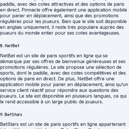
paddle, avec des cotes attractives et des options de paris
en direct. Pinnacle offre également une application mobile
pour parier en déplacement, ainsi que des promotions
régulières pour les joueurs. Bien que le site soit disponible
en anglais uniquement, il reste très populaire auprès des
joueurs du monde entier pour ses cotes avantageuses.
8. NetBet
NetBet est un site de paris sportifs en ligne qui se
démarque par ses offres de bienvenue généreuses et ses
promotions régulières. Le site propose une sélection de
sports, dont le paddle, avec des cotes compétitives et des
options de paris en direct. De plus, NetBet offre une
application mobile pour parier en déplacement, ainsi qu’un
service client réactif pour répondre aux questions des
joueurs. Le site est disponible en plusieurs langues, ce qui
le rend accessible à un large public de joueurs.
9. BetStars
BetStars est un site de paris sportifs en ligne appartenant