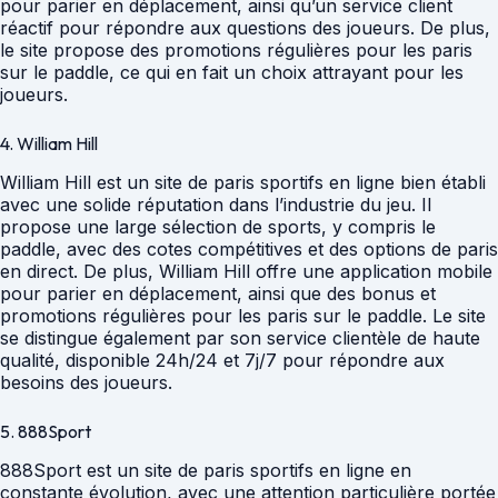
pour parier en déplacement, ainsi qu’un service client
réactif pour répondre aux questions des joueurs. De plus,
le site propose des promotions régulières pour les paris
sur le paddle, ce qui en fait un choix attrayant pour les
joueurs.
4. William Hill
William Hill est un site de paris sportifs en ligne bien établi
avec une solide réputation dans l’industrie du jeu. Il
propose une large sélection de sports, y compris le
paddle, avec des cotes compétitives et des options de paris
en direct. De plus, William Hill offre une application mobile
pour parier en déplacement, ainsi que des bonus et
promotions régulières pour les paris sur le paddle. Le site
se distingue également par son service clientèle de haute
qualité, disponible 24h/24 et 7j/7 pour répondre aux
besoins des joueurs.
5. 888Sport
888Sport est un site de paris sportifs en ligne en
constante évolution, avec une attention particulière portée